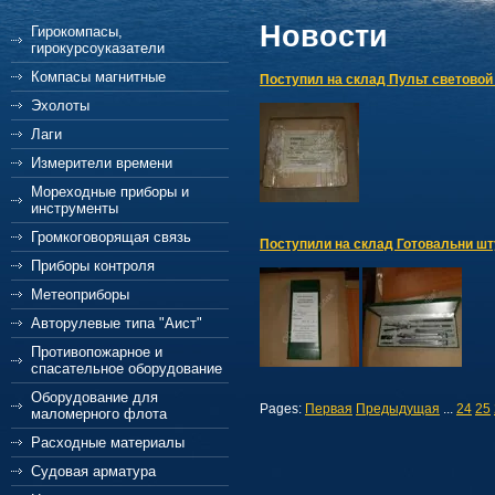
Новости
Гирокомпасы,
гирокурсоуказатели
Компасы магнитные
Поступил на склад Пульт световой
Эхолоты
Лаги
Измерители времени
Мореходные приборы и
инструменты
Громкоговорящая связь
Поступили на склад Готовальни ш
Приборы контроля
Метеоприборы
Авторулевые типа "Аист"
Противопожарное и
спасательное оборудование
Оборудование для
Pages:
Первая
Предыдущая
...
24
25
маломерного флота
Расходные материалы
Судовая арматура